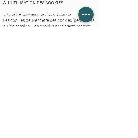
A. L’UTILISATION DES COOKIES
a.Type de cookies que nous utilisons
Les cookies peuvent être des cookies “persistants”
ou “de session”. Les cookies persistants restent
sur votre ordinateur personnel ou appareil mobile
lorsque vous vous déconnectez, tandis que les
cookies de session sont supprimés dès que vous
fermez votre navigateur Web.
Nous utilisons à la fois des cookies de session et
des cookies persistants aux fins énoncées ci-
dessous:
b. Cookies nécessaires / essentiels
Type: Cookies de session
Administré par: Nous
Objet: Ces cookies sont essentiels pour vous
fournir les services disponibles sur le site Web et
pour vous permettre d’utiliser certaines de ses
fonctionnalités. Ils aident à authentifier les
utilisateurs et à empêcher l’utilisation frauduleuse
des comptes d’utilisateurs. Sans ces cookies, les
services que vous avez demandés ne peuvent
pas être fournis, et nous utilisons uniquement ces