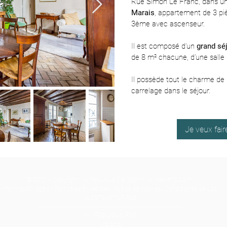
Rue Simon Le Franc, dans u
Marais
, appartement de 3 pi
3ème avec ascenseur.
Il est composé d’un
grand sé
de 8 m² chacune, d’une salle
Il possède tout le charme de 
carrelage dans le séjour.
Je veux fai
© 2021 - Copyright My Fabulous Flat con
In'Up Market & Com
Información legals
-
Política de privacidad-
Política de cookies
-
Condiciones de uso
NUESTRAS TARIFAS
My Fabulous Flat
Málaga