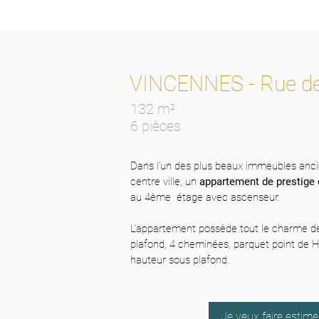
VINCENNES - Rue de
132 m²
6 pièces
Dans l’un des plus beaux immeubles anci
centre ville, un
appartement de prestige 
au 4ème étage avec ascenseur.
L’appartement possède tout le charme de
plafond, 4 cheminées, parquet point de H
hauteur sous plafond.
Je veux faire estim