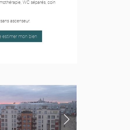
omothérapie, WC séparés, coin
 sans ascenseur.
re estimer mon bien