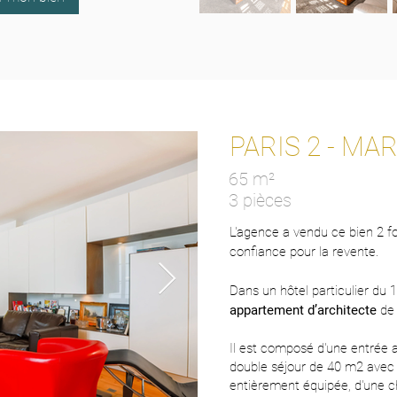
PARIS 2 - MARA
65 m²
3 pièces
L'agence a vendu ce bien 2 fo
confiance pour la revente.
Dans un hôtel particulier du 
appartement d’architecte
de
Il est composé d'une entrée 
double séjour de 40 m2 avec
entièrement équipée, d'une c