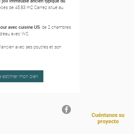
n
joli immeuble ancien typique du
èces de 45,83 m2 Carrez situé au
jour avec cuisine US
, de 2 chambres
 d’eau avec WC.
l’ancien avec ses poutres et son
re estimer mon bien
Cuéntanos su
proyecto