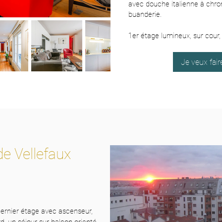
avec douche italienne à chr
buanderie.
1er étage lumineux, sur cour,
Je veux fai
e Vellefaux
dernier étage avec ascenseur,