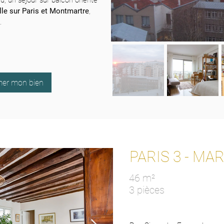
, un séjour sur balcon orienté
lle sur Paris et Montmartre
,
.
imer mon bien
PARIS 3 - MAR
46 m²
3 pièces