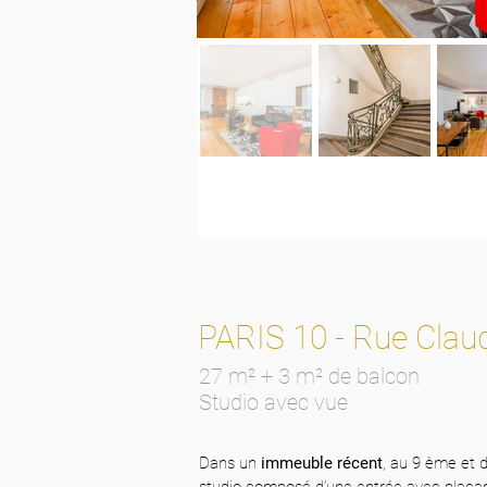
PARIS 10 - Rue Claud
27 m² + 3 m² de balcon
Studio avec vue
Dans un
immeuble récent
, au 9 ème et 